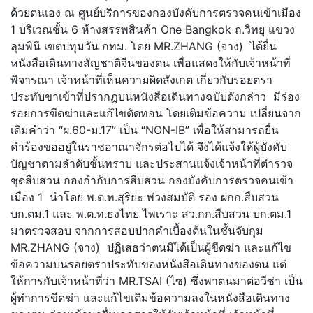
ด้วยตนเอง ณ ศูนย์บริการของกองบังคับการตรวจคนเข้าเมือง
1 บริเวณชั้น 6 ห้างสรรพสินค้า One Bangkok ถ.วิทยุ แขวง
ลุมพินี เขตปทุมวัน กทม. โดย MR.ZHANG (จาง) ได้ยื่น
หนังสือเดินทางสัญชาติจีนของตน เพื่อแสดงให้กับเจ้าหน้าที่
พิจารณา เจ้าหน้าที่เห็นความผิดสังเกต เกี่ยวกับรอยตรา
ประทับขาเข้าที่ปรากฏบนหนังสือเดินทางฉบับดังกล่าว มีร่อง
รอยการขีดฆ่าและแก้ไขตัดทอน โดยเติมข้อความ เปลี่ยนจาก
เดิมคำว่า “ผ.60-ม.17” เป็น “NON-IB” เพื่อให้สามารถยื่น
คำร้องขออยู่ในราชอาณาจักรต่อไปได้ จึงได้แจ้งให้ผู้บังคับ
บัญชาตามลำดับชั้นทราบ และประสานแจ้งเจ้าหน้าที่ตำรวจ
ชุดสืบสวน กองกำกับการสืบสวน กองบังคับการตรวจคนเข้า
เมือง 1 นำโดย พ.ต.ท.สุริยะ พ่วงสมบัติ รอง ผกก.สืบสวน
บก.ตม.1 และ พ.ต.ท.ธงไทย ไพเราะ สว.กก.สืบสวน บก.ตม.1
มาตรวจสอบ จากการสอบปากคำเบื้องต้นในชั้นจับกุม
MR.ZHANG (จาง) ปฏิเสธว่าตนมิได้เป็นผู้ขีดฆ่า และแก้ไข
ข้อความบนรอยตราประทับของหนังสือเดินทางของตน แต่
ให้การกับเจ้าหน้าที่ว่า MR.TSAI (ไซ) ซึ่งพาตนมาต่อวีซ่า เป็น
ผู้ทำการขีดฆ่า และแก้ไขเติมข้อความลงในหนังสือเดินทาง