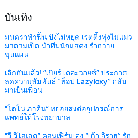
บันเทิง
มนตราฟ้าฟื้น ปังไม่หยุด เรตติ้งพุ่งไม่แผ่ว
มาดามเป็ด นำทีมนักแสดง รำถวาย
ขุนแผน
เลิกกันแล้ว! “เบียร์ เดอะวอยซ์” ประกาศ
ลดความสัมพันธ์ “ท็อป Lazyloxy” กลับ
มาเป็นเพื่อน
“โตโน่ ภาคิน” ทยอยส่งต่ออุปกรณ์การ
แพทย์ให้โรงพยาบาล
“วี วิโอเลต” คอนเฟิร์มเอง “เก้า จิรายุ” รัก