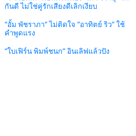
กันดี ไม่ใช่คู่รักเสียงดีเลิกเงียบ
“อั้ม พัชราภา” ไม่ติดใจ “อาทิตย์ ริว” ใช้
คำพูดแรง
“ใบเฟิร์น พิมพ์ชนก” อินเลิฟแล้วปัง