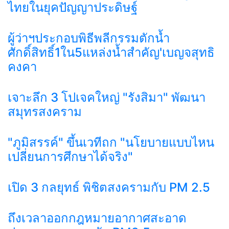
ไทยในยุคปัญญาประดิษฐ์
ผู้ว่าฯประกอบพิธีพลีกรรมตักน้ำ
ศักดิ์สิทธิ์1ใน5แหล่งน้ำสำคัญ'เบญจสุทธิ
คงคา
เจาะลึก 3 โปเจคใหญ่ "รังสิมา" พัฒนา
สมุทรสงคราม
"ภูมิสรรค์" ขึ้นเวทีถก "นโยบายแบบไหน
เปลี่ยนการศึกษาได้จริง"
เปิด 3 กลยุทธ์ พิชิตสงครามกับ PM 2.5
ถึงเวลาออกกฎหมายอากาศสะอาด