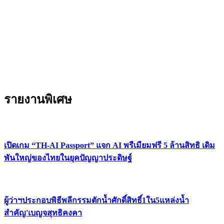
รายงานพิเศษ
เปิดเกม “TH-AI Passport” แจก AI พรีเมียมฟรี 5 ล้านสิทธิ เดิม
พันใหญ่ของไทยในยุคปัญญาประดิษฐ์
ผู้ว่าฯประกอบพิธีพลีกรรมตักน้ำศักดิ์สิทธิ์1ใน5แหล่งน้ำ
สำคัญ'เบญจสุทธิคงคา