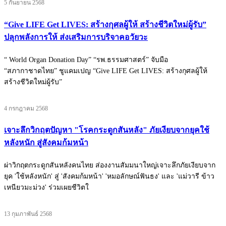
5 กันยายน 2568
“Give LIFE Get LIVES: สร้างกุศลผู้ให้ สร้างชีวิตใหม่ผู้รับ”
ปลุกพลังการให้ ส่งเสริมการบริจาคอวัยวะ
“ World Organ Donation Day” “รพ.ธรรมศาสตร์” จับมือ
“สภากาชาดไทย” ชูแคมเปญ “Give LIFE Get LIVES: สร้างกุศลผู้ให้
สร้างชีวิตใหม่ผู้รับ”
4 กรกฎาคม 2568
เจาะลึกวิกฤตปัญหา "โรคกระดูกสันหลัง" ภัยเงียบจากยุคใช้
หลังหนัก สู่สังคมก้มหน้า
ผ่าวิกฤตกระดูกสันหลังคนไทย ส่องงานสัมมนาใหญ่เจาะลึกภัยเงียบจาก
ยุค 'ใช้หลังหนัก' สู่ 'สังคมก้มหน้า' 'หมอลักษณ์ฟันธง' และ 'แม่วารี ข้าว
เหนียวมะม่วง' ร่วมเผยชีวิตใ
13 กุมภาพันธ์ 2568