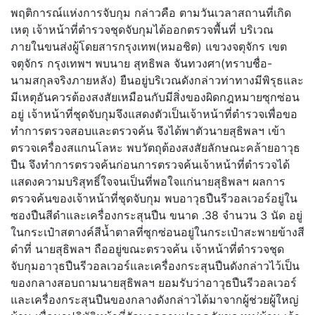
พฤติการณ์แห่งการจับกุม กล่าวคือ ตามวันเวลาสถานที่เกิด
เหตุ เจ้าหน้าที่ตำรวจชุดจับกุมได้ออกตรวจพื้นที่ บริเวณ
ภายในขนส่งผู้โดยสารกรุงเทพ(หมอชิต) แขวงจตุจักร เขต
จตุจักร กรุงเทพฯ พบนาย สุทธิพล จันทวงศา(ทราบชื่อ-
นามสกุลจริงภายหลัง) ยืนอยู่บริเวณดังกล่าวท่าทางมีพิรุธและ
มีเหตุอันควรต้องสงสัยเหมือนกับมีสิ่งของผิดกฎหมายซุกซ่อน
อยู่ เจ้าหน้าที่ชุดจับกุมจึงแสดงตัวเป็นเจ้าหน้าที่ตำรวจเพื่อขอ
ทำการตรวจสอบและตรวจค้น จึงได้พาตัวนายสุธิพลฯ เข้า
ตรวจเครื่องสแกนโลหะ พบวัตถุต้องสงสัยลักษณะคล้ายอาวุธ
ปืน จึงทำการตรวจค้นก่อนการตรวจค้นเจ้าหน้าที่ตำรวจได้
แสดงความบริสุทธิ์ใจจนเป็นที่พอใจแก่นายสุธิพลฯ ผลการ
ตรวจค้นของเจ้าหน้าที่ชุดจับกุม พบอาวุธปืนรีวอลเวอร์อยู่ใน
ซองปืนสีดำและเครื่องกระสุนปืน ขนาด .38 จำนวน 3 นัด อยู่
ในกระเป๋าสตางค์สีน้ำตาลที่ซุกซ่อนอยู่ในกระเป๋าสะพายข้างสี
ดำที่ นายสุธิพลฯ ถืออยู่ขณะตรวจค้น เจ้าหน้าที่ตำรวจชุด
จับกุมอาวุธปืนรีวอลเวอร์และเครื่องกระสุนปืนดังกล่าวไว้เป็น
ของกลางสอบถามนายสุธิพลฯ ยอมรับว่าอาวุธปืนรีวอลเวอร์
และเครื่องกระสุนปืนของกลางดังกล่าวได้มาจากผู้ช่วยผู้ใหญ่