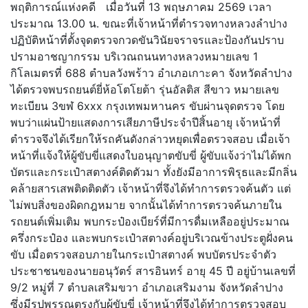
พฤติการณ์แห่งคดี เมื่อวันที่ 13 พฤษภาคม 2569 เวลา
ประมาณ 13.00 น. ขณะที่เจ้าหน้าที่ตำรวจทางหลวงลำปาง
ปฏิบัติหน้าที่ตั้งจุดตรวจกวดขันวินัยจราจรและป้องกันปราบ
ปรามอาชญากรรม บริเวณถนนทางหลวงหมายเลข 1
กิโลเมตรที่ 688 ตำบลวังพร้าว อำเภอเกาะคา จังหวัดลำปาง
ได้ตรวจพบรถยนต์ยี่ห้อโตโยต้า รุ่นอัลติส สีขาว หมายเลข
ทะเบียน 3ขฬ 6xxx กรุงเทพมหานคร ขับผ่านจุดตรวจ โดย
พบว่าแผ่นป้ายแสดงการเสียภาษีประจำปีสิ้นอายุ เจ้าหน้าที่
ตำรวจจึงได้เรียกให้รถคันดังกล่าวหยุดเพื่อตรวจสอบ เมื่อเจ้า
หน้าที่แจ้งให้ผู้ขับขี่แสดงใบอนุญาตขับขี่ ผู้ขับแจ้งว่าไม่ได้พก
บัตรและกระเป๋าสตางค์ติดตัวมา ทั้งยังมีอาการพิรุธและมีกลิ่น
คล้ายสารเสพติดติดตัว เจ้าหน้าที่จึงได้ทำการตรวจค้นตัว แต่
ไม่พบสิ่งของผิดกฎหมาย จากนั้นได้ทำการตรวจค้นภายใน
รถยนต์เพิ่มเติม พบกระป๋องเบียร์ที่มีการดื่มเหลืออยู่ประมาณ
ครึ่งกระป๋อง และพบกระเป๋าสตางค์อยู่บริเวณข้างประตูฝั่งคน
ขับ เมื่อตรวจสอบภายในกระเป๋าสตางค์ พบบัตรประจำตัว
ประชาชนของนายอนุวัตร์ สารอินทร์ อายุ 45 ปี อยู่บ้านเลขที่
9/2 หมู่ที่ 7 ตำบลเสริมขวา อำเภอเสริมงาม จังหวัดลำปาง
ซึ่งมีรูปพรรณตรงกับผู้ขับขี่ เจ้าหน้าที่จึงได้ทำการตรวจสอบ