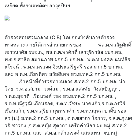
เหยียด ทั้งยาเสพติดฯ อาวุธปืนฯ
ตำรวจสอบสวนกลาง (CIB) โดยกองบังคับการตำรวจ
ทางหลวง ภายใต้การอำนวยการของ พล.ต.ท.ณัฐศักดิ์
เชาวนาศัย ผบช.ก., พล.ต.ต.พรศักดิ์ เลารุจิราลัย ผบก.ทล.,
พ.ต.อ.สาธิต สมานภาพ ผกก.5 บก.ทล., พ.ต.ท.มงคล นนท์ธีร
ะโรจน์ , พ.ต.ท.ดร.เจต จึงประเสริฐศรี รอง ผกก.5 บก.ทล.
และ พ.ต.ท.เกียรติพร สวัสดิเทพ สว.ส.ทล.2 กก.5 บก.ทล.
เจ้าหน้าที่ตำรวจทางหลวง ส.ทล.2 กก.5 บก.ทล. นำ
โดย ร.ต.อ.สยาม วงค์สม , ร.ต.อ.แสงทัย วังสะปัญญา,
ร.ต.อ.สุชาติ เรือนวงค์ รอง สว.ส.ทล.2 กก.5 บก.ทล. ,
ร.ต.ท.ณัฐวุฒิ เถื่อนรอด, ร.ต.ท.วัชระ นาคแก้ว,ร.ต.ต.กรวีร์
เรือนแก้ว, ร.ต.ท.สุริยา ภุชทราคำ, ร.ต.ท.นฤพล ปาติ๊บ รอง
สว.(ป.) ส.ทล.2 กก.5 บก.ทล., ด.ต.ชยากร ใจการ, จ.ส.ต.ภูเบศ
วร์ ชาวดง ,จ.ส.ต.หญิง สุตากา เครือคำน้อย ผบ.หมู่ ส.ทล.2
กก.5 บก.ทล. และ ,ส.ต.อ.กล้าณรงค์ แสนแทน ผบ.หมู่