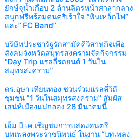
ยักษ์จุน้ำเกือบ 2 ล้านลิตรหน้าศาลากลาง
สนุกฟรีพร้อมดนตรีเร้าใจ “หินเหล็กไฟ”
และ” FC Band”
บริษัทประชารัฐรักสามัคคีวิสาหกิจเพื่อ
สังคมจังหวัดสมุทรสงครามจัดกิจกรรม
“Day Trip แรลลี่รถยนต์ 1 วันใน
สมุทรสงคราม”
ดร.อุษา เทียนทอง ชวนร่วมแรลลี่วิถี
ชุมชน "1 วันในสมุทรสงคราม" สัมผัส
เสน่ห์เมืองแม่กลอง 28 มีนาคมนี้
เอ็ม บี เค เชิญชมการแสดงดนตรี
บทเพลงพระราชนิพนธ์ ในงาน “บทเพลง