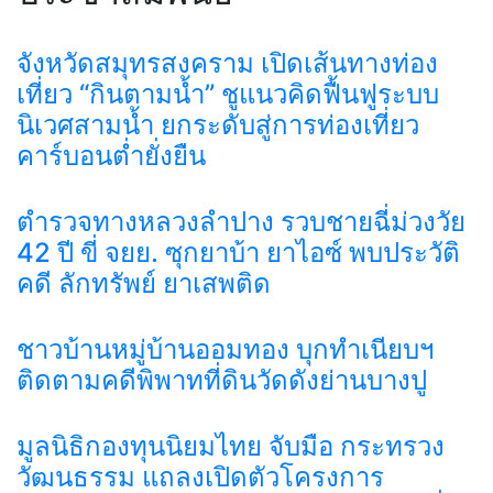
จังหวัดสมุทรสงคราม เปิดเส้นทางท่อง
เที่ยว “กินตามน้ำ” ชูแนวคิดฟื้นฟูระบบ
นิเวศสามน้ำ ยกระดับสู่การท่องเที่ยว
คาร์บอนต่ำยั่งยืน
ตำรวจทางหลวงลำปาง รวบชายฉี่ม่วงวัย
42 ปี ขี่ จยย. ซุกยาบ้า ยาไอซ์ พบประวัติ
คดี ลักทรัพย์ ยาเสพติด
ชาวบ้านหมู่บ้านออมทอง บุกทำเนียบฯ
ติดตามคดีพิพาทที่ดินวัดดังย่านบางปู
มูลนิธิกองทุนนิยมไทย จับมือ กระทรวง
วัฒนธรรม แถลงเปิดตัวโครงการ