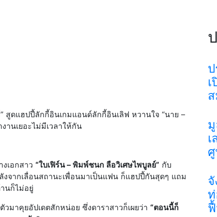
ป
ป
เ
ส
” สูดแฮปปี้ลักกี้อินเกมแอนด์ลักกี้อินเลิฟ หวานใจ “นาย –
ม
งานเยอะไม่มีเวลาให้กัน
เ
ศ
 นางเอกสาว
“ใบเฟิร์น – พิมพ์ชนก ลือวิเศษไพบูลย์”
กับ
หลังจากเลื่อนสถานะเพื่อนมาเป็นแฟน ก็แฮปปี้กันสุดๆ แถม
จ
านก็ไม่อยู่
ท
ฟ
้าตัวมาคุยอัปเดตสักหน่อย ซึ่งดาราสาวก็เผยว่า
“ตอนนี้ก็