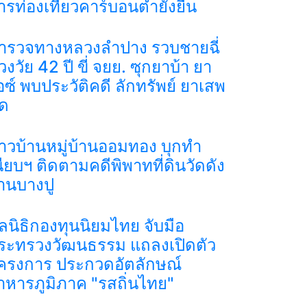
ารท่องเที่ยวคาร์บอนต่ำยั่งยืน
ำรวจทางหลวงลำปาง รวบชายฉี่
่วงวัย 42 ปี ขี่ จยย. ซุกยาบ้า ยา
อซ์ พบประวัติคดี ลักทรัพย์ ยาเสพ
ิด
าวบ้านหมู่บ้านออมทอง บุกทำ
นียบฯ ติดตามคดีพิพาทที่ดินวัดดัง
่านบางปู
ูลนิธิกองทุนนิยมไทย จับมือ
ระทรวงวัฒนธรรม แถลงเปิดตัว
ครงการ ประกวดอัตลักษณ์
าหารภูมิภาค "รสถิ่นไทย"