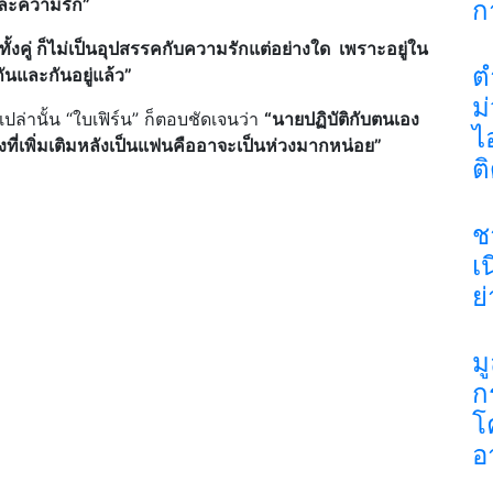
านและความรัก”
ก
ั้งคู่ ก็ไม่เป็นอุปสรรคกับความรักแต่อย่างใด เพราะอยู่ใน
ต
ันและกันอยู่แล้ว”
ม
เปล่านั้น “ใบเฟิร์น” ก็ตอบชัดเจนว่า
“นายปฏิบัติกับตนเอง
ไ
ิ่งที่เพิ่มเติมหลังเป็นแฟนคืออาจะเป็นห่วงมากหน่อย”
ต
ช
เ
ย
ม
ก
โ
อ