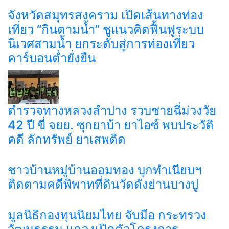
จังหวัดสมุทรสงคราม เปิดเส้นทางท่อง
เที่ยว “กินตามน้ำ” ชูแนวคิดฟื้นฟูระบบ
นิเวศสามน้ำ ยกระดับสู่การท่องเที่ยว
คาร์บอนต่ำยั่งยืน
ตำรวจทางหลวงลำปาง รวบชายฉี่ม่วงวัย
42 ปี ขี่ จยย. ซุกยาบ้า ยาไอซ์ พบประวัติ
คดี ลักทรัพย์ ยาเสพติด
ชาวบ้านหมู่บ้านออมทอง บุกทำเนียบฯ
ติดตามคดีพิพาทที่ดินวัดดังย่านบางปู
มูลนิธิกองทุนนิยมไทย จับมือ กระทรวง