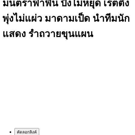
มนตราฟ้าฟื้น ปังไม่หยุด เรตติ้ง
พุ่งไม่แผ่ว มาดามเป็ด นำทีมนัก
แสดง รำถวายขุนแผน
คัดลอกลิงค์