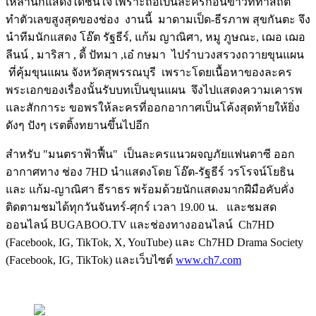
เหล่านักแสดงได้ชื่นใจ เพราะถือเป็นละครก่อนข่าวที่ทำสถิติ
ทำตัวเลขสูงสุดของช่อง งานนี้ มาดามเป็ด-ธีรภาพ สุขกันตะ จึง
นำทีมนักแสดง โอ๊ต รัฐธีร์, แก้ม ญาณิศา, หมู ภูษณะ, เฌอ เฌอ
ลีนน์ , มาริสา , ดี้ ปัทมา ,เอ๋ กษมา ไปรำบวงสรวงถวายขุนแผน
ที่คุ้มขุนแผน จังหวัดสุพรรณบุรี เพราะโดยเนื้อหาของละคร
พระเอกของเรื่องนั้นรับบทเป็นขุนแผน จึงไปแสดงความเคารพ
และสักการะ ขอพรให้ละครที่ออกอากาศเป็นโค้งสุดท้ายให้ยิ่ง
ดังๆ ปังๆ เรตติ้งทยานขึ้นไปอีก
สำหรับ "มนตราฟ้าฟื้น" เป็นละครแนวผจญภัยแฟนตาซี ออก
อากาศทาง ช่อง 7HD นำแสดงโดย โอ๊ต-รัฐธีร์ วรโรจน์โยธิน
และ แก้ม-ญาณิศา ธีราธร พร้อมด้วยนักแสดงมากฝีมือคับคั่ง
ติดตามชมได้ทุกวันจันทร์-ศุกร์ เวลา 19.00 น. และชมสด
ออนไลน์ BUGABOO.TV และช่องทางออนไลน์ Ch7HD
(Facebook, IG, TikTok, X, YouTube) และ Ch7HD Drama Society
(Facebook, IG, TikTok) และเว็บไซต์
www.ch7.com