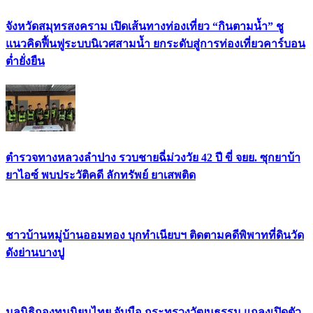
จังหวัดสมุทรสงคราม เปิดเส้นทางท่องเที่ยว “กินตามน้ำ” ชู
แนวคิดฟื้นฟูระบบนิเวศสามน้ำ ยกระดับสู่การท่องเที่ยวคาร์บอน
ต่ำยั่งยืน
ตำรวจทางหลวงลำปาง รวบชายฉี่ม่วงวัย 42 ปี ขี่ จยย. ซุกยาบ้า
ยาไอซ์ พบประวัติคดี ลักทรัพย์ ยาเสพติด
ชาวบ้านหมู่บ้านออมทอง บุกทำเนียบฯ ติดตามคดีพิพาทที่ดินวัด
ดังย่านบางปู
มูลนิธิกองทุนนิยมไทย จับมือ กระทรวงวัฒนธรรม แถลงเปิดตัว