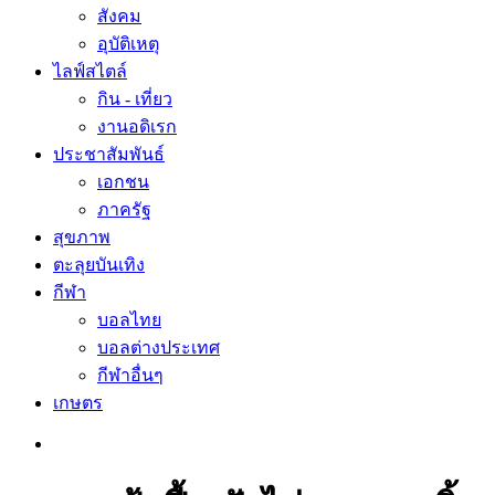
สังคม
อุบัติเหตุ
ไลฟ์สไตล์
กิน - เที่ยว
งานอดิเรก
ประชาสัมพันธ์
เอกชน
ภาครัฐ
สุขภาพ
ตะลุยบันเทิง
กีฬา
บอลไทย
บอลต่างประเทศ
กีฬาอื่นๆ
เกษตร