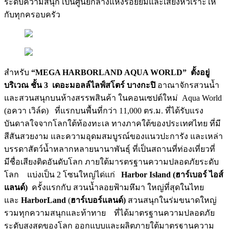
ระดับความสนุก เป็นศูนย์กลางแห่งรอยยิ้มและเสียงหัวเราะให้
กับทุกครอบครัว
สำหรับ
“MEGA HARBORLAND AQUA WORLD” ตั้งอยู่
บริเวณ ชั้น 3 เดอะมอลล์ไลฟ์สโตร์ บางกะปิ
อาณาจักรสวนน้ำ
และสวนสนุกบนห้างสรรพสินค้า ในคอนเซปต์ใหม่ Aqua World
(อควา เวิล์ด) ที่แรกบนพื้นที่กว่า 11,000 ตร.ม. ที่ได้รับแรง
บันดาลใจจากโลกใต้ท้องทะเล ทางภาคใต้ของประเทศไทย ที่มี
สีสันสวยงาม และความอุดมสมบูรณ์ของแนวปะการัง และเหล่า
บรรดาสัตว์น้ำหลากหลายนานาพันธุ์ ที่เป็นสถานที่ท่องเที่ยวที่
มีชื่อเสียงติดอันดับโลก ภายใต้มารตรฐานความปลอดภัยระดับ
โลก แบ่งเป็น 2 โซนใหญ่ได่แก่
Harbor Island (ฮาร์เบอร์ ไอส์
แลนด์)
ครั้งแรกกับ สวนน้ำลอยฟ้ามหึมา ใหญ่ที่สุดในไทย
และ
HarborLand
(
ฮาร์เบอร์แลนด์)
สวนสนุกในร่มขนาดใหญ่
รวมทุกความสนุกและท้าทาย ที่ได้มาตรฐานความปลอดภัย
ระดับสูงสุดของโลก ออกแบบและผลิตภายใต้มาตรฐานความ