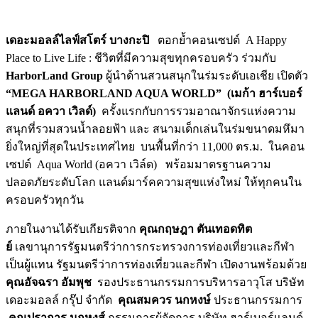
เดอะมอลล์ไลฟ์สโตร์ บางกะปิ
ตอกย้ำคอนเซปต์
A Happy
Place to Live Life : ชีวิตที่มีความสุขทุกครอบครัว ร่วมกับ
HarborLand Group
ผู้นำด้านสวนสนุกในร่มระดับเอเชีย เปิดตัว
“MEGA HARBORLAND AQUA WORLD” (เมก้า ฮาร์เบอร์
แลนด์ อควา เวิลด์)
ครั้งแรกกับการรวมอาณาจักรแห่งความ
สนุกที่รวมสวนน้ำลอยฟ้า และ สนามเด็กเล่นในร่มขนาดมหึมา
ยิ่งใหญ่ที่สุดในประเทศไทย บนพื้นที่กว่า 11,000 ตร.ม. ในคอน
เซปต์ Aqua World (อควา เวิล์ด) พร้อมมาตรฐานความ
ปลอดภัยระดับโลก แลนด์มาร์คความสุขแห่งใหม่ ให้ทุกคนใน
ครอบครัวทุกวัน
ภายในงานได้รับเกียรติจาก
คุณกฤษฎา ตันเทอดทิต
ย์
เลขานุการรัฐมนตรีว่าการกระทรวงการท่องเที่ยวและกีฬา
เป็นผู้แทน รัฐมนตรีว่าการท่องเที่ยวและกีฬา
เปิดงานพร้อมด้วย
คุณอัจฉรา อัมพุช
รองประธานกรรมการบริหารอาวุโส บริษัท
เดอะมอลล์ กรุ๊ป จำกัด
คุณสมควร นกหงษ์
ประธานกรรมการ
คุณปราการ นกหงส์
กรรมการผู้จัดการ บริษัท ฮาร์เบอร์แลนด์