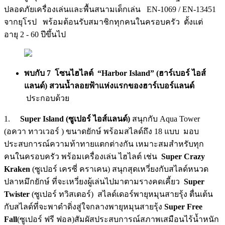
ปลอดภัยเครื่องเล่นและพื้นสนามเด็กเล่น EN-1069 / EN-13451
จากยุโรป พร้อมต้อนรับสมาชิกทุกคนในครอบครัว ตั้งแต่
อายุ 2 - 60 ปีขึ้นไป
พบกับ 7 โซนไฮไลต์ “Harbor Island” (ฮาร์เบอร์ ไอส์
แลนด์) สวนน้ำลอยฟ้าแห่งแรกของฮาร์เบอร์แลนด์
ประกอบด้วย
1.
Super Island (ซูเปอร์ ไอส์แลนด์)
สนุกกับ Aqua Tower
(อควา ทาวเวอร์ ) ขนาดยักษ์ พร้อมสไลด์ถึง 18 แบบ มอบ
ประสบการณ์ความท้าทายแตกต่างกัน เหมาะสมสำหรับทุก
คนในครอบครัว พร้อมเครื่องเล่น ไฮไลต์ เช่น
Super Crazy
Kraken
(ซูเปอร์ เครซี่ คราเคน) สนุกสุดเหวี่ยงกับสไลด์หนวด
ปลาหมึกยักษ์ ที่จะเหวี่ยงผู้เล่นไปมาตามรางคดเคี้ยว
Super
Twister
(ซูเปอร์ ทวิสเตอร์) สไลด์เดอร์พายุหมุนสายรุ้ง ตื่นเต้น
กับสไลด์ที่จะพาดำดิ่งสู่ใจกลางพายุหมุนสายรุ้ง
Super Free
Fall
(ซูเปอร์ ฟรี ฟอล)สัมผัสประสบการณ์สภาพเสมือนไร้น้ำหนัก