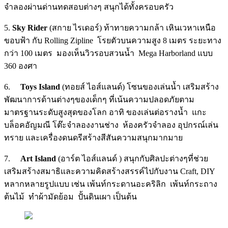
จำลองผ่านด่านทดสอบต่างๆ สนุกได้ทั้งครอบครัว
5.
Sky Rider
(สกาย ไรเดอร์) ท้าทายความกล้า เหินเวหาเหนือ
ขอบฟ้า กับ Rolling Zipline โรยตัวบนความสูง 8 เมตร ระยะทาง
กว่า 100 เมตร มองเห็นวิวรอบสวนน้ำ Mega Harborland แบบ
360 องศา
6.
Toys Island
(ทอยส์ ไอส์แลนด์)
โซนของเล่นน้ำ เสริมสร้าง
พัฒนาการด้านต่างๆของเด็กๆ ที่เน้นความปลอดภัยตาม
มาตรฐานระดับสูงสุดของโลก อาทิ ของเล่นต่อรางน้ำ แกะ
บล็อคอัญมณี โต๊ะจำลองงานช่าง ห้องครัวจำลอง อุปกรณ์เล่น
ทราย และเครื่องดนดรีสร้างสีสันความสนุกมากมาย
7.
Art Island
(อาร์ต ไอส์แลนด์ ) สนุกกับศิลปะต่างๆที่ช่วย
เสริมสร้างสมาธิและความคิดสร้างสรรค์ไปกับงาน Craft, DIY
หลากหลายรูปแบบ เช่น เพ้นท์กระดานอะคริลิก เพ้นท์กระถาง
ต้นไม้ ทำผ้ามัดย้อม ปั้นดินเผา เป็นต้น