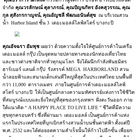
จำกัด
คุณวรลักษณ์ ตุลาภรณ์
,
คุณปัญจภัทร อังคสุวรรณ, คุณ
กุล สุสังกรกาญจน์, คุณอัญชลี พัฒนอนันต์สุข
ณ บริเวณสวน
น้ำ Harbor Island ชั้น 3
เดอะมอลล์ไลฟ์สโตร์ บางกะปิ
คุณอัจฉรา อัมพุช
เผยว่า ด้วยความตั้งใจให้ศูนย์การค้าในเครือ
เดอะมอลล์ กรุ๊ป เป็นจุดหมายปลายทางของนักท่องเที่ยวไทย
และชาวต่างชาติจากทั่วทุกมุมโลก จึงได้ผนึกกำลังพันธมิตร
ฮาร์เบอร์ แลนด์ กรุ๊ป รังสรรค์ MEGA HARBORLAND สวน
น้ำลอยฟ้าและสนามเด็กเล่นที่ใหญ่ที่สุดในประเทศไทย บนพื้นที่
กว่า 11,000 ตารางเมตร ภายในศูนย์การค้าเดอะมอลล์ไลฟ์
สโตร์ บางกะปิ ให้เป็นศูนย์กลางความมหัศจรรย์แห่งการใช้ชีวิต
ที่สมบูรณ์แบบและยิ่งใหญ่ที่สุดของกรุงเทพฯ ฝั่งตะวันออก ภาย
ใต้แนวคิด “ A HAPPY PLACE TO LIVE LIFE ” ชีวิตที่มีความ
สุขทุกครอบครัว ซึ่งที่ผ่านมา เดอะมอลล์ เป็นศูนย์การค้าแห่ง
แรกในประเทศไทยที่บุกเบิกสร้างสวนน้ำบนชั้นดาดฟ้า ตั้งแต่ปี
พ.ศ. 2532 และได้ต่อยอดความสำเร็จนั้นให้ก้าวไปอีกขั้น เพื่อยก