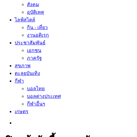
สังคม
อุบัติเหตุ
ไลฟ์สไตล์
กิน - เที่ยว
งานอดิเรก
ประชาสัมพันธ์
เอกชน
ภาครัฐ
สุขภาพ
ตะลุยบันเทิง
กีฬา
บอลไทย
บอลต่างประเทศ
กีฬาอื่นๆ
เกษตร