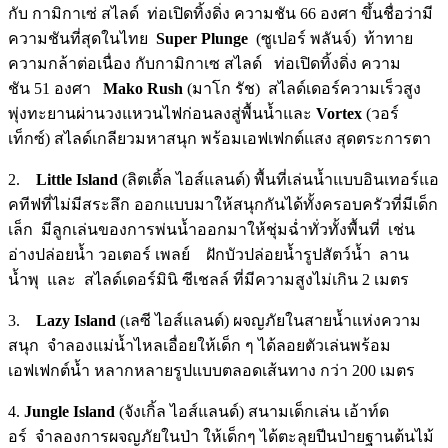
กับ
กามิกาเซ่ สไลด์ ท่อเปิดทิ้งดิ่ง ความชัน 66 องศา ขึ้นชื่อว่ามี
ความชันที่สุดในไทย
Super Plunge
(ซูเปอร์ พลันจ์) ท้าทาย
ความกล้าต่อเนื่อง กับกามิกาเซ สไลด์ ท่อเปิดทิ้งดิ่ง ความ
ชัน 51 องศา
Mako Rush
(มาโก รัช)
สไลด์เดอร์ความเร็วสูง
พุ่งทะยานผ่านวงแหวนไฟก่อนลงสู่พื้นน้ำและ
Vortex
(วอร์
เท็กซ์) สไลด์เกลียวมหาสนุก พร้อมเอฟเฟกต์แสง สุดตระการตา
2.
Little Island
(ลิตเติ้ล ไอส์แลนด์) พื้นที่เล่นน้ำแบบอินเทอร์แอ
คทีฟที่ไม่มีสระลึก ออกแบบมาให้สนุกกันได้ทั้งครอบครัวที่มีเด็ก
เล็ก มีลูกเล่นของการพ่นน้ำออกมาให้ชุ่มฉ่ำทั่วทั้งพื้นที่ เช่น
อ่างปล่อยน้ำ วอเตอร์ เพลย์ ฝักบัวปล่อยน้ำรูปสัตว์น้ำ ลาน
น้ำพุ และ สไลด์เดอร์มินิ ซีเชลล์ ที่มีความสูงไม่เกิน 2 เมตร
3.
Lazy Island
(เลซี ไอส์แลนด์) ผจญภัยในสายน้ำแห่งความ
สนุก จำลองแม่น้ำไหลเอื่อยให้เด็ก ๆ ได้ลอยตัวเล่นพร้อม
เอฟเฟกต์น้ำ หลากหลายรูปแบบตลอดเส้นทาง กว่า 200 เมตร
4.
Jungle Island
(จังเกิ้ล ไอส์แลนด์)
สนามเด็กเล่น เอ้าท์ด
อร์ จำลองการผจญภัยในป่า ให้เด็กๆ ได้ตะลุยปีนป่ายฐานต้นไม้