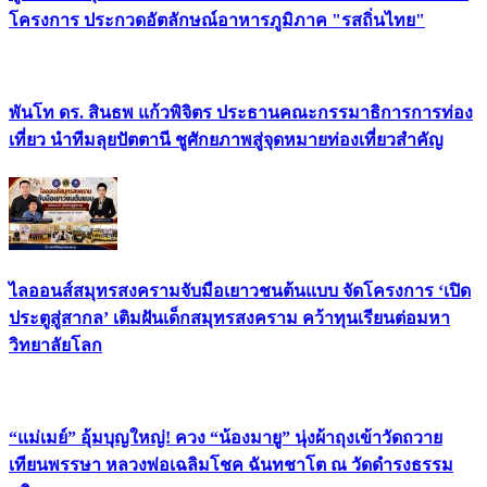
โครงการ ประกวดอัตลักษณ์อาหารภูมิภาค "รสถิ่นไทย"
พันโท ดร. สินธพ แก้วพิจิตร ประธานคณะกรรมาธิการการท่อง
เที่ยว นำทีมลุยปัตตานี ชูศักยภาพสู่จุดหมายท่องเที่ยวสำคัญ
ไลออนส์สมุทรสงครามจับมือเยาวชนต้นแบบ จัดโครงการ ‘เปิด
ประตูสู่สากล’ เติมฝันเด็กสมุทรสงคราม คว้าทุนเรียนต่อมหา
วิทยาลัยโลก
“แม่เมย์” อุ้มบุญใหญ่! ควง “น้องมายู” นุ่งผ้าถุงเข้าวัดถวาย
เทียนพรรษา หลวงพ่อเฉลิมโชค ฉันทชาโต ณ วัดดำรงธรรม