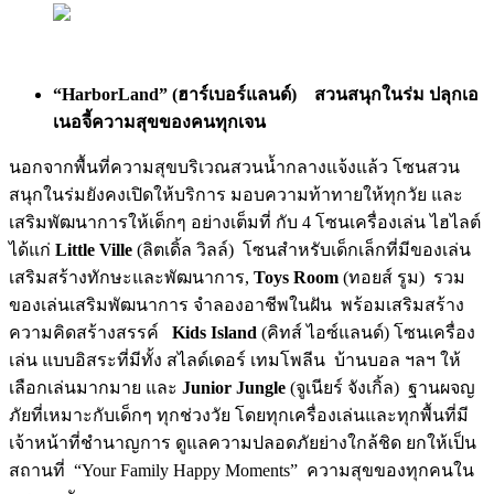
“HarborLand” (ฮาร์เบอร์แลนด์) สวนสนุกในร่ม ปลุกเอ
เนอจี้ความสุขของคนทุกเจน
นอกจากพื้นที่ความสุขบริเวณสวนน้ำกลางแจ้งแล้ว โซนสวน
สนุกในร่มยังคงเปิดให้บริการ มอบความท้าทายให้ทุกวัย และ
เสริมพัฒนาการให้เด็กๆ อย่างเต็มที่ กับ 4 โซนเครื่องเล่น ไฮไลต์
ได้แก่
Little Ville
(ลิตเดิ้ล วิลล์) โซนสำหรับเด็กเล็กที่มีของเล่น
เสริมสร้างทักษะและพัฒนาการ,
Toys Room
(ทอยส์ รูม) รวม
ของเล่นเสริมพัฒนาการ จำลองอาชีพในฝัน พร้อมเสริมสร้าง
ความคิดสร้างสรรค์
Kids Island
(คิทส์ ไอซ์แลนด์) โซนเครื่อง
เล่น แบบอิสระที่มีทั้ง สไลด์เดอร์ เทมโพลีน บ้านบอล ฯลฯ ให้
เลือกเล่นมากมาย และ
Junior Jungle
(จูเนียร์ จังเกิ้ล) ฐานผจญ
ภัยที่เหมาะกับเด็กๆ ทุกช่วงวัย โดยทุกเครื่องเล่นและทุกพื้นที่มี
เจ้าหน้าที่ชำนาญการ ดูแลความปลอดภัยย่างใกล้ชิด ยกให้เป็น
สถานที่ “Your Family Happy Moments” ความสุขของทุกคนใน