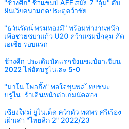
"ช้างศึก" ซิวแชมป์ AFF สมัย 7 "อุ้ม" ดับ
ฝันเวียดนามกดประตูคว้าชัย
"ธวันรัตน์ พรมทองมี" พร้อมทำงานหนัก
เพื่อช่วยชบาแก้ว U20 คว้าแชมป์กลุ่ม คัด
เอเชีย รอบแรก
ช้างศึก ประเดิมนัดแรกชิงแชมป์อาเซียน
2022 ไล่อัดบรูไนเละ 5-0
"มาโน โพลกิ้ง" พอใจขุนพลไทยชนะ
บรูไน เร้าเดินหน้าต่อเกมนัดสอง
เชียงใหม่ ยูไนเต็ด คว้าตัว ทศพร ศรีเรือง
เฝ้าเสา "ไทยลีก 2" 2022/23