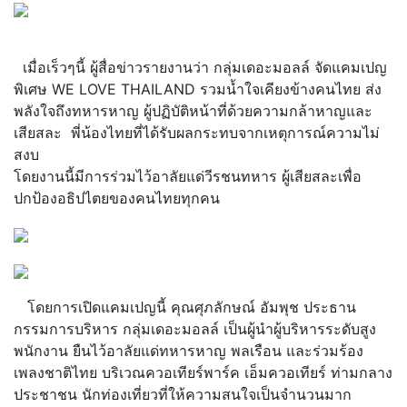
เมื่อเร็วๆนี้ ผู้สื่อข่าวรายงานว่า กลุ่มเดอะมอลล์ จัดแคมเปญ
พิเศษ WE LOVE THAILAND รวมน้ำใจเคียงข้างคนไทย ส่ง
พลังใจถึงทหารหาญ ผู้ปฏิบัติหน้าที่ด้วยความกล้าหาญและ
เสียสละ พี่น้องไทยที่ได้รับผลกระทบจากเหตุการณ์ความไม่
สงบ
โดยงานนี้มีการร่วมไว้อาลัยแด่วีรชนทหาร ผู้เสียสละเพื่อ
ปกป้องอธิปไตยของคนไทยทุกคน
โดยการเปิดแคมเปญนี้ คุณศุภลักษณ์ อัมพุช ประธาน
กรรมการบริหาร กลุ่มเดอะมอลล์ เป็นผู้นำผู้บริหารระดับสูง
พนักงาน ยืนไว้อาลัยแด่ทหารหาญ พลเรือน และร่วมร้อง
เพลงชาติไทย บริเวณควอเทียร์พาร์ค เอ็มควอเทียร์ ท่ามกลาง
ประชาชน นักท่องเที่ยวที่ให้ความสนใจเป็นจำนวนมาก