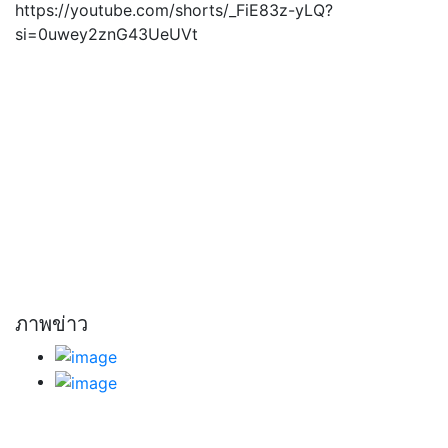
https://youtube.com/shorts/_FiE83z-yLQ?
si=0uwey2znG43UeUVt
ภาพข่าว