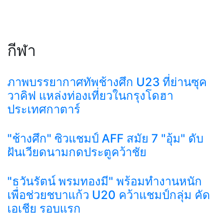
กีฬา
ภาพบรรยากาศทัพช้างศึก U23 ที่ย่านซุค
วาคิฟ แหล่งท่องเที่ยวในกรุงโดฮา
ประเทศกาตาร์
"ช้างศึก" ซิวแชมป์ AFF สมัย 7 "อุ้ม" ดับ
ฝันเวียดนามกดประตูคว้าชัย
"ธวันรัตน์ พรมทองมี" พร้อมทำงานหนัก
เพื่อช่วยชบาแก้ว U20 คว้าแชมป์กลุ่ม คัด
เอเชีย รอบแรก