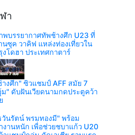
ีฬา
าพบรรยากาศทัพช้างศึก U23 ที่
่านซุค วาคิฟ แหล่งท่องเที่ยวใน
รุงโดฮา ประเทศกาตาร์
ช้างศึก" ซิวแชมป์ AFF สมัย 7
อุ้ม" ดับฝันเวียดนามกดประตูคว้า
ัย
ธวันรัตน์ พรมทองมี" พร้อม
ำงานหนัก เพื่อช่วยชบาแก้ว U20