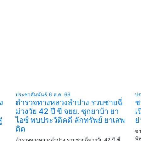
ประชาสัมพันธ์
6 ส.ค. 69
ปร
ง
ตำรวจทางหลวงลำปาง รวบชายฉี่
ช
ม่วงวัย 42 ปี ขี่ จยย. ซุกยาบ้า ยา
เ
่
ไอซ์ พบประวัติคดี ลักทรัพย์ ยาเสพ
ย
ติด
ชา
พิ
ตำรวจทางหลวงลำปาง รวบชายฉี่ม่วงวัย 42 ปี ขี่