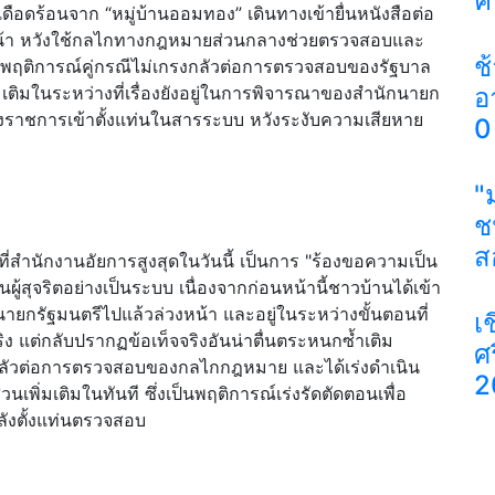
ค
้เดือดร้อนจาก “หมู่บ้านออมทอง” เดินทางเข้ายื่นหนังสือต่อ
วงหน้า หวังใช้กลไกทางกฎหมายส่วนกลางช่วยตรวจสอบและ
ช
พบพฤติการณ์คู่กรณีไม่เกรงกลัวต่อการตรวจสอบของรัฐบาล
มเติมในระหว่างที่เรื่องยังอยู่ในการพิจารณาของสำนักนายก
อ
งราชการเข้าตั้งแท่นในสารระบบ หวังระงับความเสียหาย
0
"
ช
ส
าที่สำนักงานอัยการสูงสุดในวันนี้ เป็นการ "ร้องขอความเป็น
ผู้สุจริตอย่างเป็นระบบ เนื่องจากก่อนหน้านี้ชาวบ้านได้เข้า
านนายกรัฐมนตรีไปแล้วล่วงหน้า และอยู่ในระหว่างขั้นตอนที่
เ
 แต่กลับปรากฏข้อเท็จจริงอันน่าตื่นตระหนกซ้ำเติม
ศ
รงกลัวต่อการตรวจสอบของกลไกกฎหมาย และได้เร่งดำเนิน
2
พิ่มเติมในทันที ซึ่งเป็นพฤติการณ์เร่งรัดตัดตอนเพื่อ
ลังตั้งแท่นตรวจสอบ