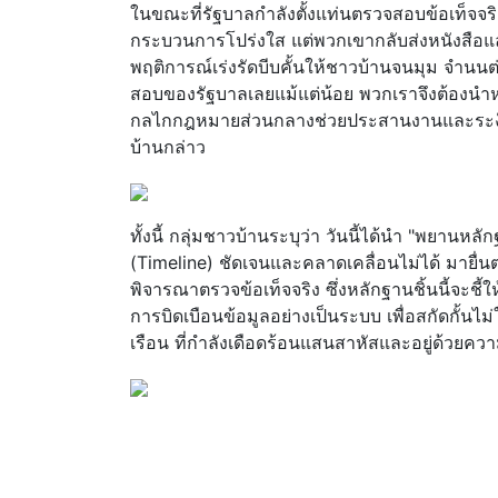
ในขณะที่รัฐบาลกำลังตั้งแท่นตรวจสอบข้อเท็จจริง 
กระบวนการโปร่งใส แต่พวกเขากลับส่งหนังสือแล
พฤติการณ์เร่งรัดบีบคั้นให้ชาวบ้านจนมุม จำนน
สอบของรัฐบาลเลยแม้แต่น้อย พวกเราจึงต้องนำหลั
กลไกกฎหมายส่วนกลางช่วยประสานงานและระงับค
บ้านกล่าว
ทั้งนี้ กลุ่มชาวบ้านระบุว่า วันนี้ได้นำ "พยานห
(Timeline) ชัดเจนและคลาดเคลื่อนไม่ได้ มายื่นต
พิจารณาตรวจข้อเท็จจริง ซึ่งหลักฐานชิ้นนี้จะช
การบิดเบือนข้อมูลอย่างเป็นระบบ เพื่อสกัดกั้นไ
เรือน ที่กำลังเดือดร้อนแสนสาหัสและอยู่ด้วยคว