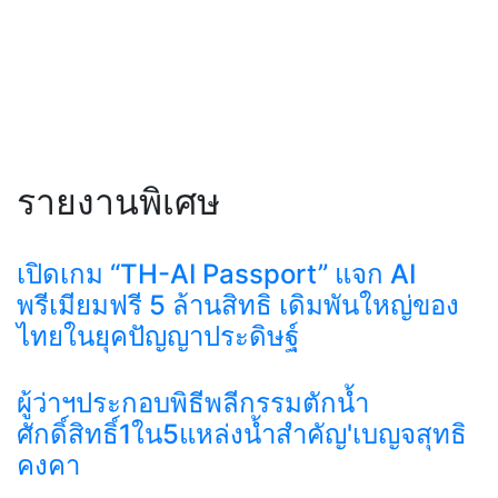
รายงานพิเศษ
เปิดเกม “TH-AI Passport” แจก AI
พรีเมียมฟรี 5 ล้านสิทธิ เดิมพันใหญ่ของ
ไทยในยุคปัญญาประดิษฐ์
ผู้ว่าฯประกอบพิธีพลีกรรมตักน้ำ
ศักดิ์สิทธิ์1ใน5แหล่งน้ำสำคัญ'เบญจสุทธิ
คงคา